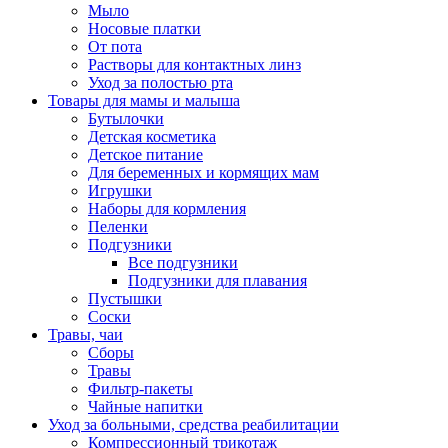
Мыло
Носовые платки
От пота
Растворы для контактных линз
Уход за полостью рта
Товары для мамы и малыша
Бутылочки
Детская косметика
Детское питание
Для беременных и кормящих мам
Игрушки
Наборы для кормления
Пеленки
Подгузники
Все подгузники
Подгузники для плавания
Пустышки
Соски
Травы, чаи
Сборы
Травы
Фильтр-пакеты
Чайные напитки
Уход за больными, средства реабилитации
Компрессионный трикотаж