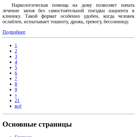
Наркологическая помощь на дому позволяет начать
лечение запоя без самостоятельной поездки пациента в
клинику. Такой формат особенно удобен, когда человек
ослаблен, испытывает тошноту, дрожь, тревогу, бессонницу.
Подробнее
1
2
3
4
5
6
7
8
9
»
21
всё
Основные
страницы