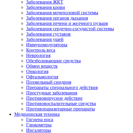
Заболевания ЖКТ
Заболевания крови
Заболевания мочеполовой системы
Заболевания органов дыхания
Заболевания печени и желчного пузыря
Заболевания сердечно-сосудистой системы
Заболевания суставов
Заболевания ушей
Иммуномодуляторы
Контроль веса
Неврология
Обезболивающие средства
Обмен веществ
Онкология
Офтальмология
Похмельный синдром
Препараты специального действия
Простудные заболевания
Противовирусное действие
Противовоспалительные средства
Противопаразитарные препараты
Медицинская техника
Гигиена носа
Глюкометры
Ингаляторы