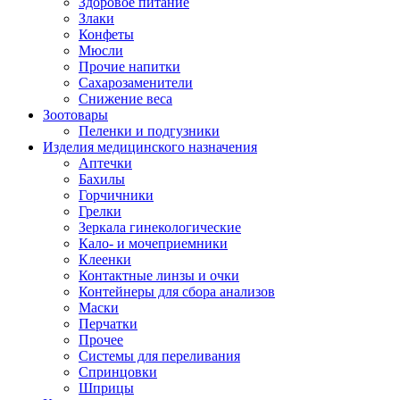
Здоровое питание
Злаки
Конфеты
Мюсли
Прочие напитки
Сахарозаменители
Снижение веса
Зоотовары
Пеленки и подгузники
Изделия медицинского назначения
Аптечки
Бахилы
Горчичники
Грелки
Зеркала гинекологические
Кало- и мочеприемники
Клеенки
Контактные линзы и очки
Контейнеры для сбора анализов
Маски
Перчатки
Прочее
Системы для переливания
Спринцовки
Шприцы