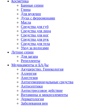
Косметика
Банные серии
Глина
Для мужчин
Духи с ферромонами
Масла
Средства для губ
Средства для лица
Средства для ног
Средства для рук
Средства для тела
Уход за волосами
Летние серии
Для загара
Репелленты
Медикаменты и БАДы
Акушерство. Гинекология
Аллергия
Анестезия
Антигеморроидальные средства
Антисептики
Антистрессовое действие
Витамины и микроэлементы
Дерматология
Заболевания вен