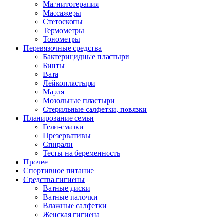
Магнитотерапия
Массажеры
Стетоскопы
Термометры
Тонометры
Перевязочные средства
Бактерицидные пластыри
Бинты
Вата
Лейкопластыри
Марля
Мозольные пластыри
Стерильные салфетки, повязки
Планирование семьи
Гели-смазки
Презервативы
Спирали
Тесты на беременность
Прочее
Спортивное питание
Средства гигиены
Ватные диски
Ватные палочки
Влажные салфетки
Женская гигиена