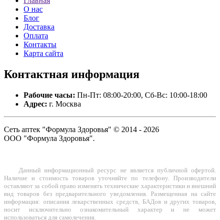
Главная
О нас
Блог
Доставка
Оплата
Контакты
Карта сайта
Контактная
информация
Рабочие часы:
Пн-Пт: 08:00-20:00, Сб-Вс: 10:00-18:00
Адрес:
г. Москва
Сеть аптек "Формула Здоровья" © 2014 - 2026
ООО "Формула Здоровья".
Данный информационный ресурс не является публичной офертой.
Наличие и стоимость товаров уточняйте по телефону. Производители
оставляют за собой право изменять технические характеристики и внешний
вид товаров без предварительного уведомления. Размещенная на сайте
информация: описания лекарственных средств, БАДов и других товаров,
носит исключительно ознакомительный характер и не может
использоваться для самолечения.